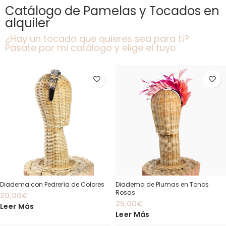
Catálogo de Pamelas y Tocados en
alquiler
¿Hay un tocado que quieres sea para tí?
Pásate por mi catálogo y elige el tuyo
Diadema con Pedrería de Colores
Diadema de Plumas en Tonos
Rosas
20,00
€
25,00
€
Leer Más
Leer Más