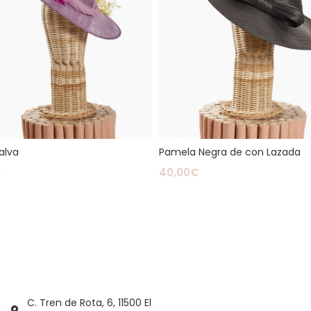
alva
Pamela Negra de con Lazada
€
40,00
€
ás
Leer Más
C. Tren de Rota, 6, 11500 El