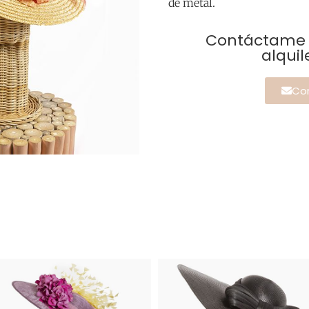
de metal.
Contáctame s
alquil
Co
ar