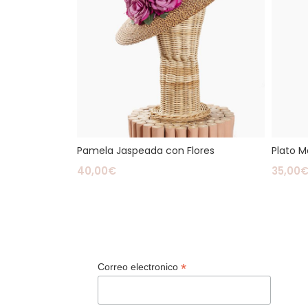
Pamela Jaspeada con Flores
Plato M
40,00
€
35,00
Leer Más
Leer M
*
Correo electronico