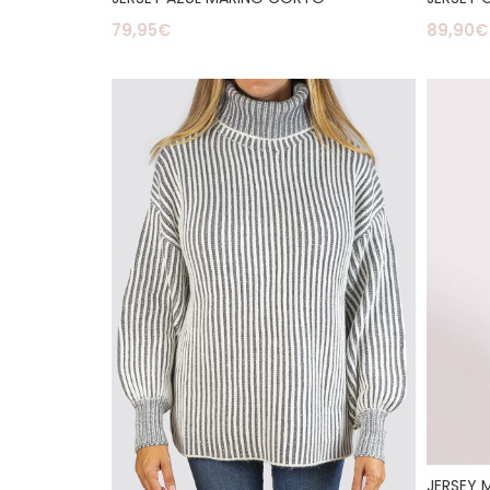
79,95
€
89,90
€
Seleccionar Opciones
Selecc
JERSEY 