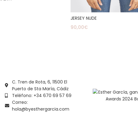
Al Carrito
JERSEY NUDE
90,00
€
Seleccionar Opciones
C. Tren de Rota, 6, 11500 El
Puerto de Sta María, Cádiz
Teléfono: +34 670 69 57 69
Correo:
hola@byesthergarcia.com