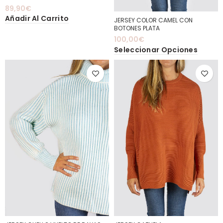
89,90
€
Añadir Al Carrito
JERSEY COLOR CAMEL CON
BOTONES PLATA
100,00
€
Seleccionar Opciones