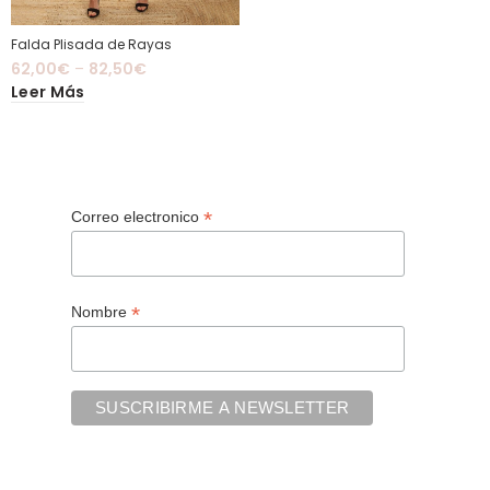
Falda Plisada de Rayas
62,00
€
–
82,50
€
Leer Más
*
Correo electronico
*
Nombre