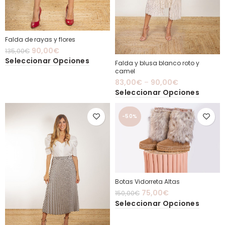
Falda de rayas y flores
90,00
€
135,00
€
Seleccionar Opciones
Falda y blusa blanco roto y
camel
83,00
€
–
90,00
€
Seleccionar Opciones
-50%
Botas Vidorreta Altas
75,00
€
150,00
€
Seleccionar Opciones