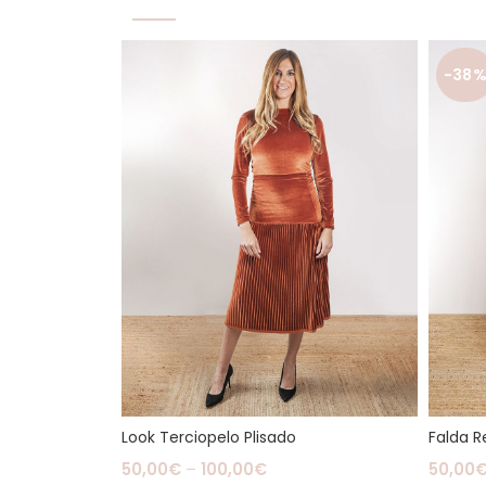
-38
Look Terciopelo Plisado
Falda R
50,00
€
–
100,00
€
50,00