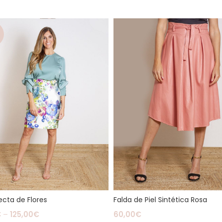
%
ecta de Flores
Falda de Piel Sintética Rosa
€
–
125,00
€
60,00
€