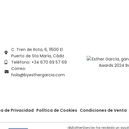
ionar Opciones
Seleccionar Opciones
C. Tren de Rota, 6, 11500 El
Puerto de Sta María, Cádiz
Teléfono: +34 670 69 57 69
Correo:
hola@byesthergarcia.com
ca de Privacidad
Política de Cookies
Condiciones de Venta
«ByEstherGarcía» ha recibido un ayud