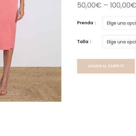
50,00
€
–
100,00
Prenda
Talla
AÑADIR AL CARRITO
ar