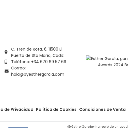
ionar Opciones
Seleccionar Opciones
C. Tren de Rota, 6, 11500 El
Puerto de Sta María, Cádiz
Teléfono: +34 670 69 57 69
Correo:
hola@byesthergarcia.com
ca de Privacidad
Política de Cookies
Condiciones de Venta
«ByEstherGarcía» ha recibido un ayud