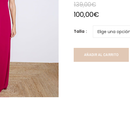
139,00
€
100,00
€
Talla
AÑADIR AL CARRITO
ar