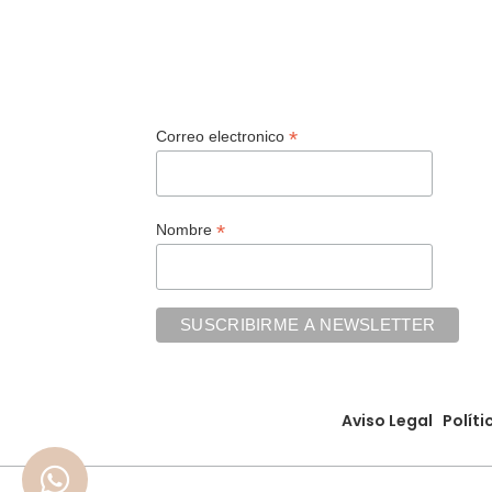
Leer Más
Selecc
*
Correo electronico
*
Nombre
Aviso Legal
Políti