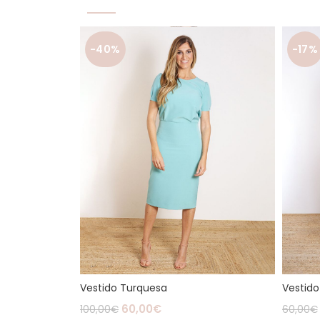
-40%
-17%
Vestido Turquesa
Vestido
60,00
€
100,00
€
60,00
€