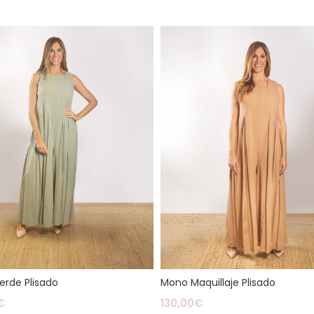
rde Plisado
Mono Maquillaje Plisado
€
130,00
€