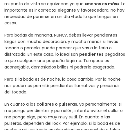
mi punto de vista se equivocan ya que
«menos es más»
. Lo
importante es ir correcta, elegante y favorecedora, no hay
necesidad de ponerse en un día «todo lo que tengas en
casa».
Para bodas de mañana, NUNCA debes llevar pendientes
largos con mucha decoración, y mucho menos si llevas
tocado o pamela, puede parecer que vas a la feria o
disfrazada. En este caso, lo ideal son
pendientes
pegaditos
o que cuelguen una pequeña lágrima. Tampoco es
aconsejable, demasiados brillos ni pedrería exagerada.
Pero si la boda es de noche, la cosa cambia. Por la noche
nos podemos permitir pendientes llamativos y prescindir
del tocado.
En cuanto a los
collares o pulseras
, yo personalmente, si
me pongo pendientes y pamelón, intento evitar el collar o
me pongo algo, pero muy muy sutil. En cuanto a las
pulseras, dependen del look. Por ejemplo, si la boda es de
noche y mi vestuario es algo «hippie» con vestido o falda