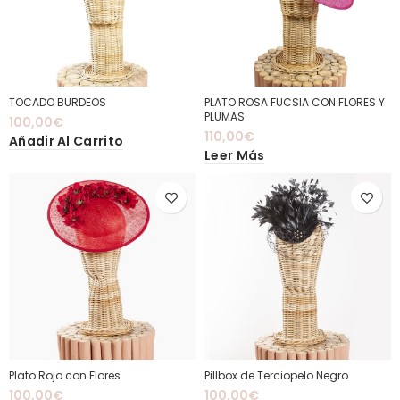
TOCADO BURDEOS
PLATO ROSA FUCSIA CON FLORES Y
PLUMAS
100,00
€
110,00
€
Añadir Al Carrito
Leer Más
Plato Rojo con Flores
Pillbox de Terciopelo Negro
100,00
€
100,00
€