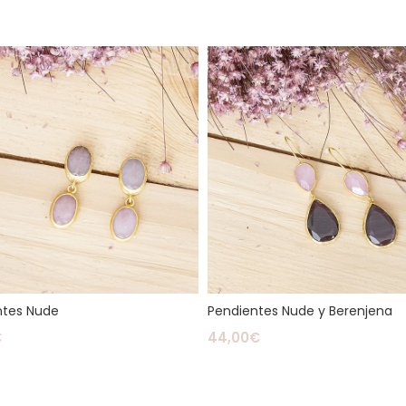
ntes Nude
Pendientes Nude y Berenjena
€
44,00
€
ás
Leer Más