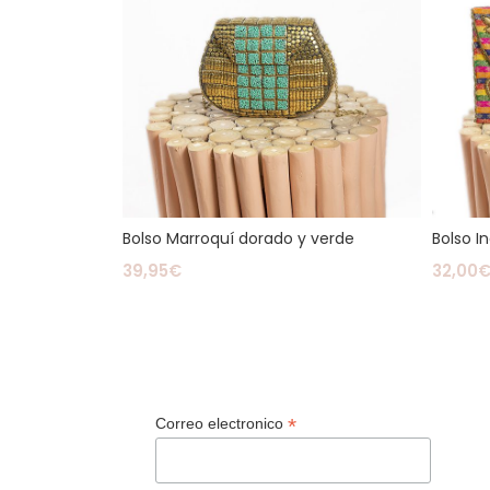
Bolso Marroquí dorado y verde
Bolso I
39,95
€
32,00
Leer Más
Leer M
*
Correo electronico