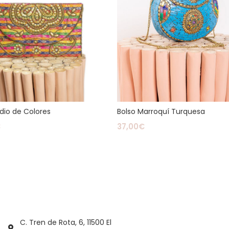
ndio de Colores
Bolso Marroquí Turquesa
€
37,00
€
ás
Leer Más
C. Tren de Rota, 6, 11500 El